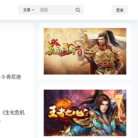
文章
登录
！
S·肯尼迪
，《生化危机
。