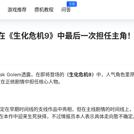
交流
游戏推荐
攒机教程
问答
在《生化危机9》中最后一次担任主角
usk Golem透露，在即将登场的《
生化危机9
》中，人气角色里昂·
次在正统剧情中担任核心人物。
场版或设定在早期时间线的支线作品中亮相，但在主线剧情的时间线上
在本作中迎来生死抉择，不过情报员本人表示具体走向暂不确定