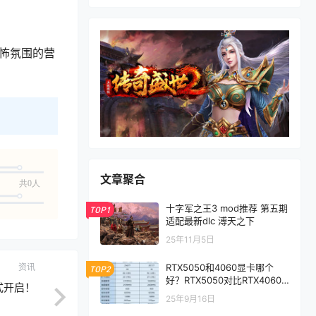
怖氛围的营
文章聚合
共0人
十字军之王3 mod推荐 第五期
TOP1
适配最新dlc 溥天之下
25年11月5日
资讯
RTX5050和4060显卡哪个
TOP2
好？RTX5050对比RTX4060/
式开启！
5060性能评测
25年9月16日