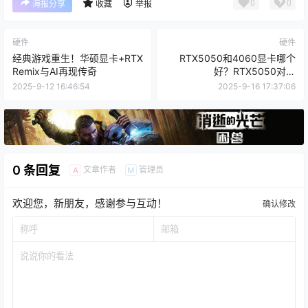
0
0
海报分享
收藏
举报
硬件
硬件
经典游戏重生！华硕显卡+RTX
RTX5050和4060显卡哪个
Remix与AI再现传奇
好？RTX5050对比
RTX4060/5060性能评测
2025-9-12 16:46:54
2025-9-16 17:37:06
0 条回复
文章作者
管理员
A
M
欢迎您，新朋友，感谢参与互动！
确认修改