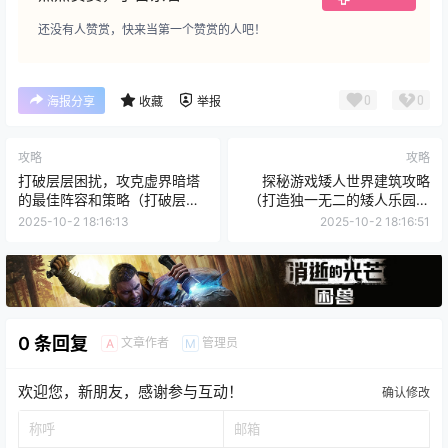
还没有人赞赏，快来当第一个赞赏的人吧！
0
0
海报分享
收藏
举报
攻略
攻略
打破层层困扰，攻克虚界暗塔
探秘游戏矮人世界建筑攻略
的最佳阵容和策略（打破层层
（打造独一无二的矮人乐园，
困扰，攻克虚界暗塔的最佳阵
畅享建筑创造的乐趣）
2025-10-2 18:16:13
2025-10-2 18:16:51
容和策略）
0 条回复
文章作者
管理员
A
M
欢迎您，新朋友，感谢参与互动！
确认修改