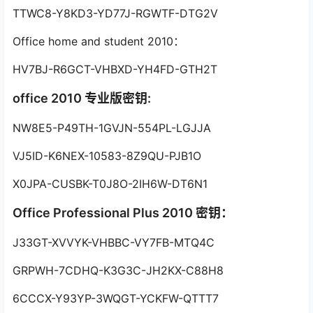
TTWC8-Y8KD3-YD77J-RGWTF-DTG2V
Office home and student 2010：
HV7BJ-R6GCT-VHBXD-YH4FD-GTH2T
office 2010 专业版密钥:
NW8E5-P49TH-1GVJN-554PL-LGJJA
VJ5ID-K6NEX-10583-8Z9QU-PJB1O
X0JPA-CUSBK-T0J8O-2IH6W-DT6N1
Office Professional Plus 2010 密钥：
J33GT-XVVYK-VHBBC-VY7FB-MTQ4C
GRPWH-7CDHQ-K3G3C-JH2KX-C88H8
6CCCX-Y93YP-3WQGT-YCKFW-QTTT7