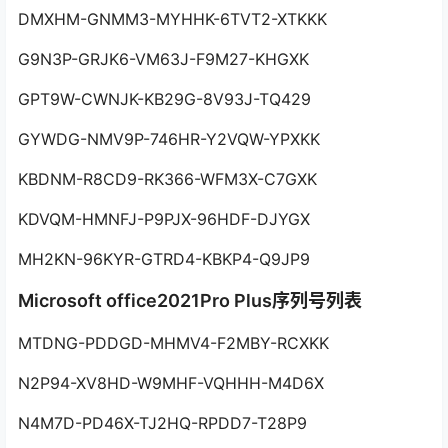
DMXHM-GNMM3-MYHHK-6TVT2-XTKKK
G9N3P-GRJK6-VM63J-F9M27-KHGXK
GPT9W-CWNJK-KB29G-8V93J-TQ429
GYWDG-NMV9P-746HR-Y2VQW-YPXKK
KBDNM-R8CD9-RK366-WFM3X-C7GXK
KDVQM-HMNFJ-P9PJX-96HDF-DJYGX
MH2KN-96KYR-GTRD4-KBKP4-Q9JP9
Microsoft office2021Pro Plus序列号列表
MTDNG-PDDGD-MHMV4-F2MBY-RCXKK
N2P94-XV8HD-W9MHF-VQHHH-M4D6X
N4M7D-PD46X-TJ2HQ-RPDD7-T28P9