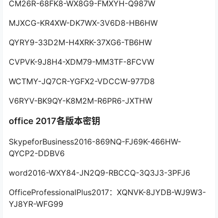
CM26R-68FK8-WX8G9-FMXYH-Q987W
MJXCG-KR4XW-DK7WX-3V6D8-HB6HW
QYRY9-33D2M-H4XRK-37XG6-TB6HW
CVPVK-9J8H4-XDM79-MM3TF-8FCVW
WCTMY-JQ7CR-YGFX2-VDCCW-977D8
V6RYV-BK9QY-K8M2M-R6PR6-JXTHW
office 2017各版本密钥
SkypeforBusiness2016-869NQ-FJ69K-466HW-
QYCP2-DDBV6
word2016-WXY84-JN2Q9-RBCCQ-3Q3J3-3PFJ6
OfficeProfessionalPlus2017：XQNVK-8JYDB-WJ9W3-
YJ8YR-WFG99