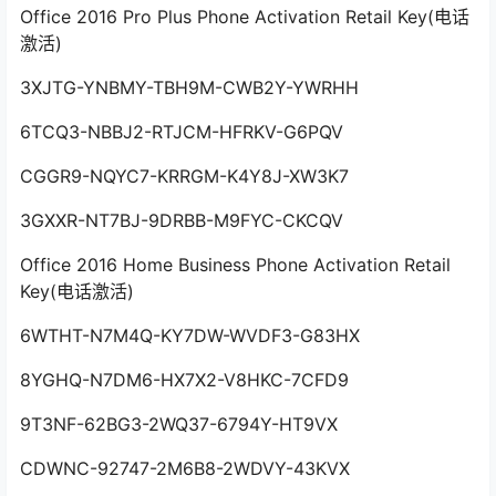
Office 2016 Pro Plus Phone Activation Retail Key(电话
激活)
3XJTG-YNBMY-TBH9M-CWB2Y-YWRHH
6TCQ3-NBBJ2-RTJCM-HFRKV-G6PQV
CGGR9-NQYC7-KRRGM-K4Y8J-XW3K7
3GXXR-NT7BJ-9DRBB-M9FYC-CKCQV
Office 2016 Home Business Phone Activation Retail
Key(电话激活)
6WTHT-N7M4Q-KY7DW-WVDF3-G83HX
8YGHQ-N7DM6-HX7X2-V8HKC-7CFD9
9T3NF-62BG3-2WQ37-6794Y-HT9VX
CDWNC-92747-2M6B8-2WDVY-43KVX