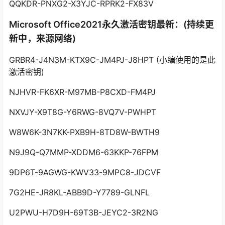
QQKDR-PNXG2-X3YJC-RPRK2-FX83V
Microsoft Office2021永久激活密钥最新：(持续更
新中，来源网络)
GRBR4-J4N3M-KTX9C-JM4PJ-J8HPT (小编使用的是此
激活密钥)
NJHVR-FK6XR-M97MB-P8CXD-FM4PJ
NXVJY-X9T8G-Y6RWG-8VQ7V-PWHPT
W8W6K-3N7KK-PXB9H-8TD8W-BWTH9
N9J9Q-Q7MMP-XDDM6-63KKP-76FPM
9DP6T-9AGWG-KWV33-9MPC8-JDCVF
7G2HE-JR8KL-ABB9D-Y7789-GLNFL
U2PWU-H7D9H-69T3B-JEYC2-3R2NG