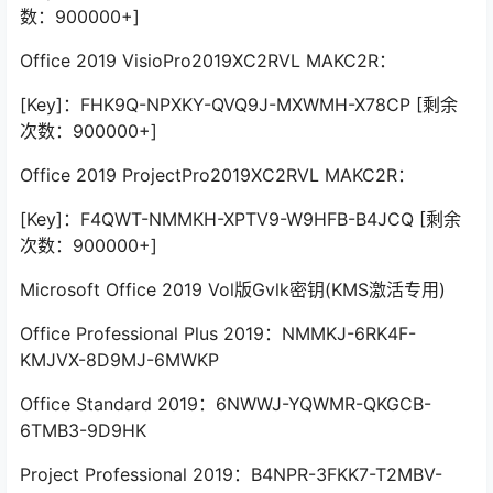
数：900000+]
Office 2019 VisioPro2019XC2RVL MAKC2R：
[Key]：FHK9Q-NPXKY-QVQ9J-MXWMH-X78CP [剩余
次数：900000+]
Office 2019 ProjectPro2019XC2RVL MAKC2R：
[Key]：F4QWT-NMMKH-XPTV9-W9HFB-B4JCQ [剩余
次数：900000+]
Microsoft Office 2019 Vol版Gvlk密钥(KMS激活专用)
Office Professional Plus 2019：NMMKJ-6RK4F-
KMJVX-8D9MJ-6MWKP
Office Standard 2019：6NWWJ-YQWMR-QKGCB-
6TMB3-9D9HK
Project Professional 2019：B4NPR-3FKK7-T2MBV-