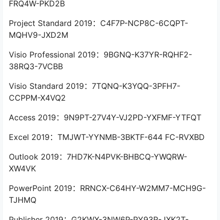
FRQ4W-PKD2B
Project Standard 2019：C4F7P-NCP8C-6CQPT-
MQHV9-JXD2M
Visio Professional 2019：9BGNQ-K37YR-RQHF2-
38RQ3-7VCBB
Visio Standard 2019：7TQNQ-K3YQQ-3PFH7-
CCPPM-X4VQ2
Access 2019：9N9PT-27V4Y-VJ2PD-YXFMF-YTFQT
Excel 2019：TMJWT-YYNMB-3BKTF-644 FC-RVXBD
Outlook 2019：7HD7K-N4PVK-BHBCQ-YWQRW-
XW4VK
PowerPoint 2019：RRNCX-C64HY-W2MM7-MCH9G-
TJHMQ
Publisher 2019：G2KWX-3NW6P-PY93R-JXK2T-