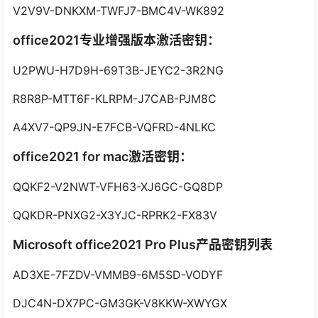
V2V9V-DNKXM-TWFJ7-BMC4V-WK892
office2021专业增强版本激活密钥：
U2PWU-H7D9H-69T3B-JEYC2-3R2NG
R8R8P-MTT6F-KLRPM-J7CAB-PJM8C
A4XV7-QP9JN-E7FCB-VQFRD-4NLKC
office2021 for mac激活密钥：
QQKF2-V2NWT-VFH63-XJ6GC-GQ8DP
QQKDR-PNXG2-X3YJC-RPRK2-FX83V
Microsoft office2021 Pro Plus产品密钥列表
AD3XE-7FZDV-VMMB9-6M5SD-VODYF
DJC4N-DX7PC-GM3GK-V8KKW-XWYGX