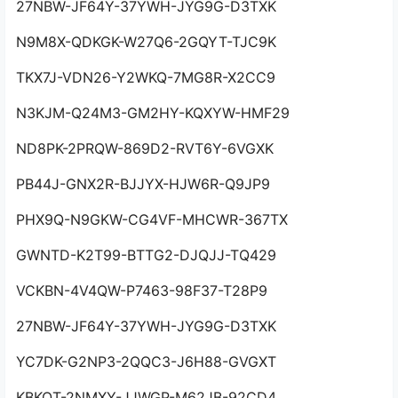
27NBW-JF64Y-37YWH-JYG9G-D3TXK
N9M8X-QDKGK-W27Q6-2GQYT-TJC9K
TKX7J-VDN26-Y2WKQ-7MG8R-X2CC9
N3KJM-Q24M3-GM2HY-KQXYW-HMF29
ND8PK-2PRQW-869D2-RVT6Y-6VGXK
PB44J-GNX2R-BJJYX-HJW6R-Q9JP9
PHX9Q-N9GKW-CG4VF-MHCWR-367TX
GWNTD-K2T99-BTTG2-DJQJJ-TQ429
VCKBN-4V4QW-P7463-98F37-T28P9
27NBW-JF64Y-37YWH-JYG9G-D3TXK
YC7DK-G2NP3-2QQC3-J6H88-GVGXT
KBKQT-2NMXY-JJWGP-M62JB-92CD4