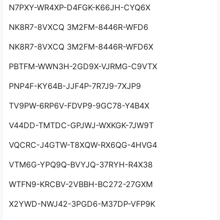
N7PXY-WR4XP-D4FGK-K66JH-CYQ6X
NK8R7-8VXCQ 3M2FM-8446R-WFD6
NK8R7-8VXCQ 3M2FM-8446R-WFD6X
PBTFM-WWN3H-2GD9X-VJRMG-C9VTX
PNP4F-KY64B-JJF4P-7R7J9-7XJP9
TV9PW-6RP6V-FDVP9-9GC78-Y4B4X
V44DD-TMTDC-GPJWJ-WXKGK-7JW9T
VQCRC-J4GTW-T8XQW-RX6QG-4HVG4
VTM6G-YPQ9Q-BVYJQ-37RYH-R4X38
WTFN9-KRCBV-2VBBH-BC272-27GXM
X2YWD-NWJ42-3PGD6-M37DP-VFP9K