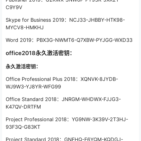
C9Y9V
Skype for Business 2019：NCJ33-JHBBY-HTK98-
MYCV8-HMKHJ
Word 2019：PBX3G-NWMT6-Q7XBW-PYJGG-WXD33
office2018永久激活密钥：
永久激活密钥：
Office Professional Plus 2018：XQNVK-8JYDB-
WJ9W3-YJ8YR-WFG99
Office Standard 2018：JNRGM-WHDWX-FJJG3-
K47QV-DRTFM
Project Professional 2018：YG9NW-3K39V-2T3HJ-
93F3Q-G83KT
Project Standard 2018：GNFHQ-F6YQM-KQDGJ-