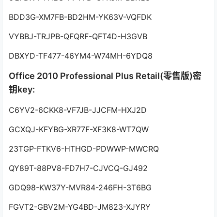
BDD3G-XM7FB-BD2HM-YK63V-VQFDK
VYBBJ-TRJPB-QFQRF-QFT4D-H3GVB
DBXYD-TF477-46YM4-W74MH-6YDQ8
Office 2010 Professional Plus Retail(零售版)密
钥key:
C6YV2-6CKK8-VF7JB-JJCFM-HXJ2D
GCXQJ-KFYBG-XR77F-XF3K8-WT7QW
23TGP-FTKV6-HTHGD-PDWWP-MWCRQ
QY89T-88PV8-FD7H7-CJVCQ-GJ492
GDQ98-KW37Y-MVR84-246FH-3T6BG
FGVT2-GBV2M-YG4BD-JM823-XJYRY