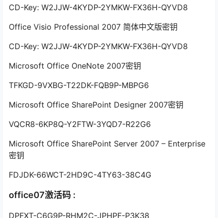
CD-Key: W2JJW-4KYDP-2YMKW-FX36H-QYVD8
Office Visio Professional 2007 简体中文版密钥
CD-Key: W2JJW-4KYDP-2YMKW-FX36H-QYVD8
Microsoft Office OneNote 2007密钥
TFKGD-9VXBG-T22DK-FQB9P-MBPG6
Microsoft Office SharePoint Designer 2007密钥
VQCR8-6KP8Q-Y2FTW-3YQD7-R22G6
Microsoft Office SharePoint Server 2007 – Enterprise
密钥
FDJDK-66WCT-2HD9C-4TY63-38C4G
office07激活码 :
DPFXT-C6G9P-RHM2C-JPHPF-P3K38