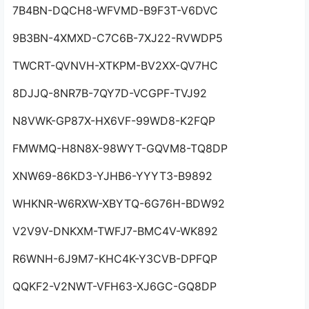
7B4BN-DQCH8-WFVMD-B9F3T-V6DVC
9B3BN-4XMXD-C7C6B-7XJ22-RVWDP5
TWCRT-QVNVH-XTKPM-BV2XX-QV7HC
8DJJQ-8NR7B-7QY7D-VCGPF-TVJ92
N8VWK-GP87X-HX6VF-99WD8-K2FQP
FMWMQ-H8N8X-98WYT-GQVM8-TQ8DP
XNW69-86KD3-YJHB6-YYYT3-B9892
WHKNR-W6RXW-XBYTQ-6G76H-BDW92
V2V9V-DNKXM-TWFJ7-BMC4V-WK892
R6WNH-6J9M7-KHC4K-Y3CVB-DPFQP
QQKF2-V2NWT-VFH63-XJ6GC-GQ8DP