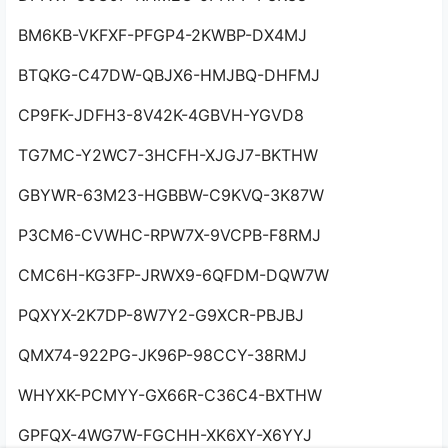
BM6KB-VKFXF-PFGP4-2KWBP-DX4MJ
BTQKG-C47DW-QBJX6-HMJBQ-DHFMJ
CP9FK-JDFH3-8V42K-4GBVH-YGVD8
TG7MC-Y2WC7-3HCFH-XJGJ7-BKTHW
GBYWR-63M23-HGBBW-C9KVQ-3K87W
P3CM6-CVWHC-RPW7X-9VCPB-F8RMJ
CMC6H-KG3FP-JRWX9-6QFDM-DQW7W
PQXYX-2K7DP-8W7Y2-G9XCR-PBJBJ
QMX74-922PG-JK96P-98CCY-38RMJ
WHYXK-PCMYY-GX66R-C36C4-BXTHW
GPFQX-4WG7W-FGCHH-XK6XY-X6YYJ