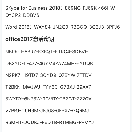
SKype for Business 2018：869NQ-FJ69K-466HW-
QYCP2-DDBV6
Word 2018：WXY84-JN2Q9-RBCCQ-3Q3J3-3PFJ6
office2017激活密钥
NBRhr-H6BR7-KXKQT-KTRG4-3DBVH
DBXYD-TF477-46YM4-W74MH-6YDQ8
N2RK7-H9TD7-3CYD9-Q78YW-7FTDV
T2BKN-MWJWJ-FYY6C-G7BXJ-29XX7
8WYDY-6N73W-3CVRX-TB2GT-722QV
V7BPJ-C6H9M-JFJ68-6FPX7-GQRMJ
R6MHT-DCDKJ-F6DTB-RTMMG-RFMYJ