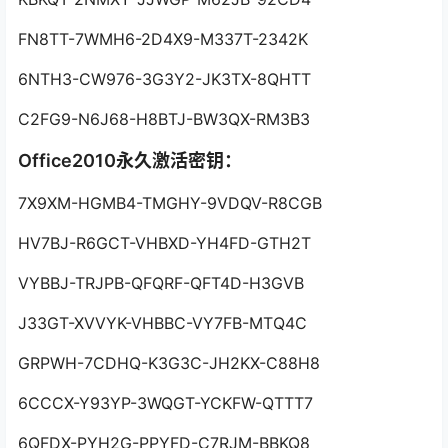
FN8TT-7WMH6-2D4X9-M337T-2342K
6NTH3-CW976-3G3Y2-JK3TX-8QHTT
C2FG9-N6J68-H8BTJ-BW3QX-RM3B3
Office2010永久激活密钥：
7X9XM-HGMB4-TMGHY-9VDQV-R8CGB
HV7BJ-R6GCT-VHBXD-YH4FD-GTH2T
VYBBJ-TRJPB-QFQRF-QFT4D-H3GVB
J33GT-XVVYK-VHBBC-VY7FB-MTQ4C
GRPWH-7CDHQ-K3G3C-JH2KX-C88H8
6CCCX-Y93YP-3WQGT-YCKFW-QTTT7
6QFDX-PYH2G-PPYFD-C7RJM-BBKQ8