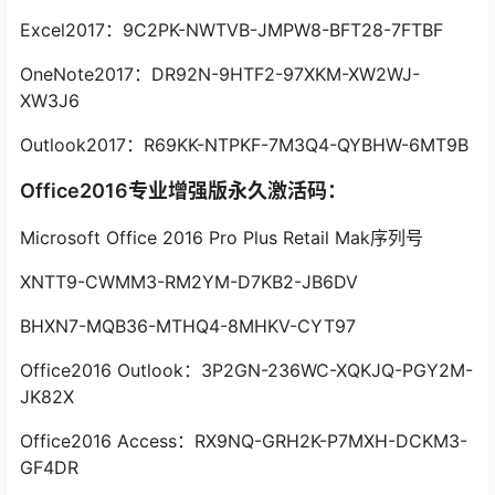
Excel2017：9C2PK-NWTVB-JMPW8-BFT28-7FTBF
OneNote2017：DR92N-9HTF2-97XKM-XW2WJ-
XW3J6
Outlook2017：R69KK-NTPKF-7M3Q4-QYBHW-6MT9B
Office2016专业增强版永久激活码：
Microsoft Office 2016 Pro Plus Retail Mak序列号
XNTT9-CWMM3-RM2YM-D7KB2-JB6DV
BHXN7-MQB36-MTHQ4-8MHKV-CYT97
Office2016 Outlook：3P2GN-236WC-XQKJQ-PGY2M-
JK82X
Office2016 Access：RX9NQ-GRH2K-P7MXH-DCKM3-
GF4DR