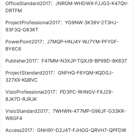
OfficeStandard2017：JNRGM-WHDWX-FJJG3-K47QV-
DRTFM
ProjectProfessional2017：YG9NW-3K39V-2T3HJ-
93F3Q-G83KT
PowerPoint2017：J7MQP-HNJ4Y-WJ7YM-PFYGF-
BY6C6
Publisher2017：F47MM-N3XJP-TQXJ9-BP99D-8K837
ProjectStandard2017：GNFHQ-F6YQM-KQDGJ-
327XX-KQBVC
VisioProfessional2017：PD3PC-RHNGV-FXJ29-
8JK7D-RJRJK
VisioStandard2017：7WHWN-4T7MP-G96JF-G33KR-
W8GF4
Access2017：GNH9Y-D2J4T-FJHGG-QRVH7-QPFDW