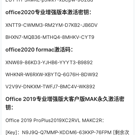
office2020专业增强版本激活密钥：
XNTT9-CWMM3-RM2YM-D7KB2-JB6DV
BHXN7-MQB36-MTHQ4-8MHKV-CYT9
office2020 formac激活码：
XNW69-86KD3-YJHB6-YYYT3-B9892
WHKNR-W6RXW-XBYTQ-6G76H-BDW92
V2V9V-DNKXM-TWFJ7-BMC4V-WK892
Office 2019专业增强版大客户版MAK永久激活密
钥：
Office 2019 ProPlus2019XC2RVL MAKC2R：
[Key]：N9J9Q-Q7MMP-XDDM6-63KKP-76FPM [剩余次