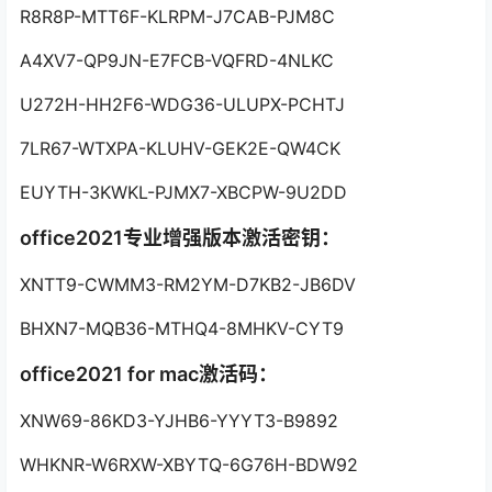
R8R8P-MTT6F-KLRPM-J7CAB-PJM8C
A4XV7-QP9JN-E7FCB-VQFRD-4NLKC
U272H-HH2F6-WDG36-ULUPX-PCHTJ
7LR67-WTXPA-KLUHV-GEK2E-QW4CK
EUYTH-3KWKL-PJMX7-XBCPW-9U2DD
office2021专业增强版本激活密钥：
XNTT9-CWMM3-RM2YM-D7KB2-JB6DV
BHXN7-MQB36-MTHQ4-8MHKV-CYT9
office2021 for mac激活码：
XNW69-86KD3-YJHB6-YYYT3-B9892
WHKNR-W6RXW-XBYTQ-6G76H-BDW92