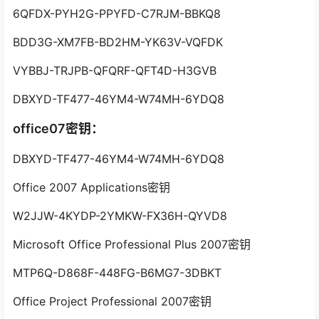
6QFDX-PYH2G-PPYFD-C7RJM-BBKQ8
BDD3G-XM7FB-BD2HM-YK63V-VQFDK
VYBBJ-TRJPB-QFQRF-QFT4D-H3GVB
DBXYD-TF477-46YM4-W74MH-6YDQ8
office07密钥：
DBXYD-TF477-46YM4-W74MH-6YDQ8
Office 2007 Applications密钥
W2JJW-4KYDP-2YMKW-FX36H-QYVD8
Microsoft Office Professional Plus 2007密钥
MTP6Q-D868F-448FG-B6MG7-3DBKT
Office Project Professional 2007密钥