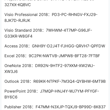
327XX-KQBVC
Visio Professional 2018：PD3-PC-RHNGV-FXJ29-
8JK7D-RJRJK
Visio Standard 2018：7WHWM-4T7MP-G96JF-
G33KR-W8GF4
Access 2018：GNH9Y-D2J4T-FJHGG-QRVH7-QPFDW
Excel 2018：9C2PK-NWTVB-JMPW8-BFT28-7FTBF
OneNote 2018：DR92N-9HTF2-97XKM-XW2WJ-
XW3J6
Outlook 2018：R69KK-NTPKF-7M3Q4-QYBHW-6MT9B
PowerPoint 2018：J7MQP-HNJ4Y-WJ7YM-PFYGF-
BY6C6
Publisher 2018：F47MM-N3XJP-TQXJ9-BP99D-8K837