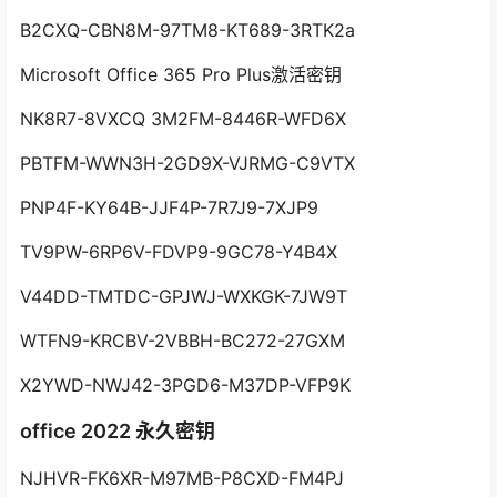
B2CXQ-CBN8M-97TM8-KT689-3RTK2a
Microsoft Office 365 Pro Plus激活密钥
NK8R7-8VXCQ 3M2FM-8446R-WFD6X
PBTFM-WWN3H-2GD9X-VJRMG-C9VTX
PNP4F-KY64B-JJF4P-7R7J9-7XJP9
TV9PW-6RP6V-FDVP9-9GC78-Y4B4X
V44DD-TMTDC-GPJWJ-WXKGK-7JW9T
WTFN9-KRCBV-2VBBH-BC272-27GXM
X2YWD-NWJ42-3PGD6-M37DP-VFP9K
office 2022 永久密钥
NJHVR-FK6XR-M97MB-P8CXD-FM4PJ