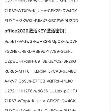
U272H-HH2F6-WDG36-ULUPX-PCHTJ
7LR67-WTXPA-KLUHV-GEK2E-QW4CK
EUYTH-3KWKL-PJMX7-XBCPW-9U2DD
office2020激活KEY激活密钥：
9dp6T-9AGwG-KwV33-9MpC8-JdCVF
7G2HE-JR8KL-ABB9d-Y7789-GLnFL
U2pwU-H7d9H-69T3B-JEYC2-3R2nG
R8R8p-MTT6F-KLRpM-J7CAB-pJM8C
A4xV7-Qp9Jn-E7FCB-VQFRd-4nLKC
U272H-HH2F6-wdG36-ULUpx-pCHTJ
7LR67-wTxpA-KLUHV-GEK2E-Qw4CK
EUYTH-3KwKL-pJMx7-xBCpw-9U2dd