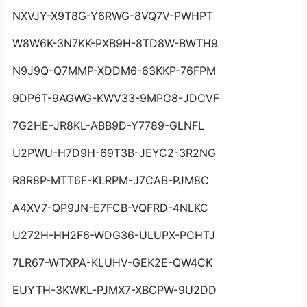
NXVJY-X9T8G-Y6RWG-8VQ7V-PWHPT
W8W6K-3N7KK-PXB9H-8TD8W-BWTH9
N9J9Q-Q7MMP-XDDM6-63KKP-76FPM
9DP6T-9AGWG-KWV33-9MPC8-JDCVF
7G2HE-JR8KL-ABB9D-Y7789-GLNFL
U2PWU-H7D9H-69T3B-JEYC2-3R2NG
R8R8P-MTT6F-KLRPM-J7CAB-PJM8C
A4XV7-QP9JN-E7FCB-VQFRD-4NLKC
U272H-HH2F6-WDG36-ULUPX-PCHTJ
7LR67-WTXPA-KLUHV-GEK2E-QW4CK
EUYTH-3KWKL-PJMX7-XBCPW-9U2DD