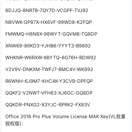
8DJJQ-8NR7B-7QY7D-VCGPF-TVJ92
N8VWK-GP87X-HX6VF-99WD8-K2FQP
FMWMQ-H8N8X-98WYT-GQVM8-TQ8DP
XNW69-86KD3-YJHB6-YYYT3-B9892
WHKNR-W6RXW-XBYTQ-6G76H-BDW92
V2V9V-DNKXM-TWFJ7-BMC4V-WK892
R6WNH-6J9M7-KHC4K-Y3CVB-DPFQP
QQKF2-V2NWT-VFH63-XJ6GC-GQ8DP
QQKDR-PNXG2-X3YJC-RPRK2-FX83V
Office 2016 Pro Plus Volume License MAK Key(VL批量
授权版)：