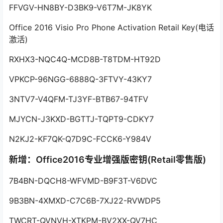
FFVGV-HN8BY-D3BK9-V6T7M-JK8YK
Office 2016 Visio Pro Phone Activation Retail Key(电话
激活)
RXHX3-NQC4Q-MCD8B-T8TDM-HT92D
VPKCP-96NGG-6888Q-3FTVY-43KY7
3NTV7-V4QFM-TJ3YF-BTB67-94TFV
MJYCN-J3KXD-BGTTJ-TQPT9-CDKY7
N2KJ2-KF7QK-Q7D9C-FCCK6-Y984V
新增：Office2016专业增强版密钥(Retail零售版)
7B4BN-DQCH8-WFVMD-B9F3T-V6DVC
9B3BN-4XMXD-C7C6B-7XJ22-RVWDP5
TWCRT-QVNVH-XTKPM-BV2XX-QV7HC