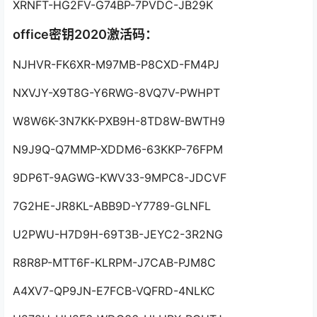
XRNFT-HG2FV-G74BP-7PVDC-JB29K
office密钥2020激活码：
NJHVR-FK6XR-M97MB-P8CXD-FM4PJ
NXVJY-X9T8G-Y6RWG-8VQ7V-PWHPT
W8W6K-3N7KK-PXB9H-8TD8W-BWTH9
N9J9Q-Q7MMP-XDDM6-63KKP-76FPM
9DP6T-9AGWG-KWV33-9MPC8-JDCVF
7G2HE-JR8KL-ABB9D-Y7789-GLNFL
U2PWU-H7D9H-69T3B-JEYC2-3R2NG
R8R8P-MTT6F-KLRPM-J7CAB-PJM8C
A4XV7-QP9JN-E7FCB-VQFRD-4NLKC