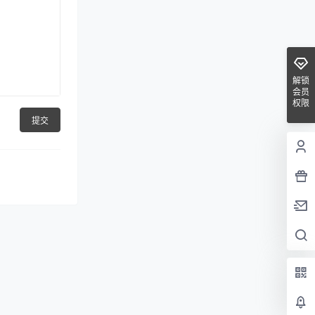
解锁
会员
权限
提交