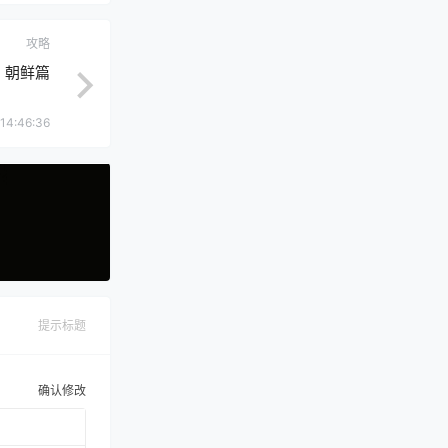
攻略
：朝鲜篇
14:46:36
提示标题
确认修改