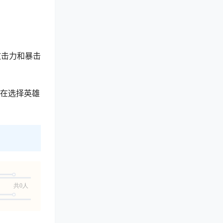
攻击力和暴击
。在选择英雄
共0人