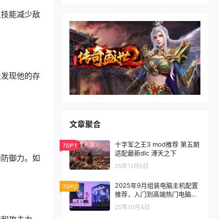
过技能减少敌
法发现他的存
文章聚合
十字军之王3 mod推荐 第五期
TOP1
适配最新dlc 溥天之下
和防御力。如
25年11月5日
2025年9月组装电脑主机配置
TOP2
推荐，入门到高端热门电脑配
置方案
25年10月4日