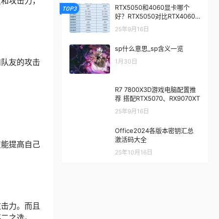
度和攻击力，
RTX5050和4060显卡哪个
TOP3
好？RTX5050对比RTX4060/
5060性能评测
25年9月16日
sp什么意思_sp含义一览
和队友的攻击
1月30日
R7 7800X3D游戏电脑配置推
荐 搭配RTX5070、RX9070XT
25年9月16日
Office2024各版本密钥汇总
激活码大全
技能提高自己
25年10月16日
攻击力。而且
不二之选。