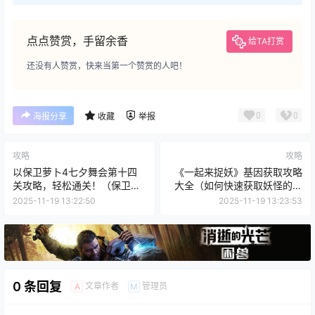
点点赞赏，手留余香
给TA打赏
还没有人赞赏，快来当第一个赞赏的人吧！
0
0
海报分享
收藏
举报
攻略
攻略
以保卫萝卜4七夕舞会第十四
《一起来捉妖》基因获取攻略
关攻略，轻松通关！（保卫你
大全（如何快速获取妖怪的基
的萝卜，闯过最后一道难
因，助你成为捉妖高手）
2025-11-19 13:22:50
2025-11-19 13:23:53
关！）
0 条回复
文章作者
管理员
A
M