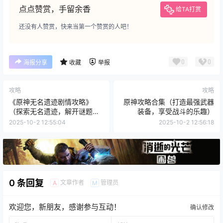
点点赞赏，手留余香
给TA打赏
还没有人赞赏，快来当第一个赞赏的人吧！
0
0
海报分享
收藏
举报
攻略
攻略
《原神无名遗迹剧情攻略》
原神攻略合集（打造最强武器
（探索无名遗迹，解开谜题的
装备，享受战斗的乐趣）
关键）
2025-10-2 12:55:04
2025-10-2 12:56:18
0 条回复
文章作者
管理员
A
M
欢迎您，新朋友，感谢参与互动！
确认修改