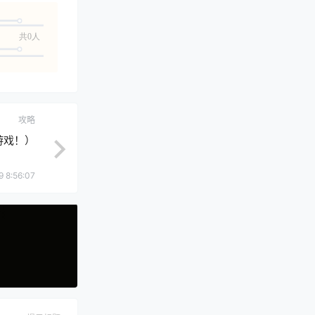
共0人
攻略
游戏！）
9 8:56:07