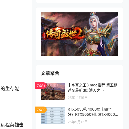
文章聚合
十字军之王3 mod推荐 第五期
TOP1
他的生存能
适配最新dlc 溥天之下
25年11月5日
RTX5050和4060显卡哪个
TOP2
好？RTX5050对比RTX4060/
5060性能评测
25年9月16日
被远程英雄击