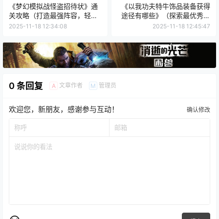
《梦幻模拟战怪盗招待状》通
《以我功夫特牛饰品装备获得
关攻略（打造最强阵容，轻松
途径有哪些》（探索最优秀饰
过关）
品装备的获取方式）
2025-11-18 12:34:08
2025-11-18 12:45:47
0 条回复
文章作者
管理员
A
M
欢迎您，新朋友，感谢参与互动！
确认修改