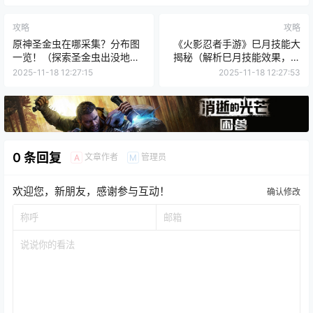
攻略
攻略
原神圣金虫在哪采集？分布图
《火影忍者手游》巳月技能大
一览！（探索圣金虫出没地，
揭秘（解析巳月技能效果，提
轻松升级养成！）
升战斗实力）
2025-11-18 12:27:15
2025-11-18 12:27:53
0 条回复
文章作者
管理员
A
M
欢迎您，新朋友，感谢参与互动！
确认修改