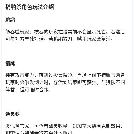
鹅鸭杀角色玩法介绍
鹈鹕
能吞噬玩家，被吞的玩家在投票前不会显示死亡。吞噬后
可与对方单独对话。若鹈鹕被刀，嘴里玩家会复活。
猎鹰
拥有攻击能力，可跳过投票阶段。当场上剩下猎鹰与两名
玩家时会触发倒计时，存活到结束即可获胜。与狼队不同
阵营，但可临时合作。
通灵鹅
类似预言家，可查看幽灵数量。对加拿大鹅有克制效果，
但需注意鹈鹕吞噬不会计入幽灵。