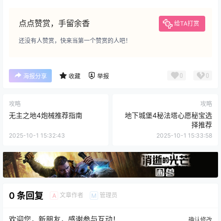
点点赞赏，手留余香
给TA打赏
还没有人赞赏，快来当第一个赞赏的人吧！
0
0
海报分享
收藏
举报
攻略
攻略
无主之地4炮械推荐指南
地下城堡4秘法塔心愿秘宝选
择推荐
2025-10-1 15:32:43
2025-10-1 15:33:58
0 条回复
文章作者
管理员
A
M
欢迎您，新朋友，感谢参与互动！
确认修改