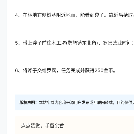
4、在林地右侧树丛附近地面，能看到斧子。靠近后拾取
5、带上斧子前往木工坊(鹈鹕镇东北角)，罗宾营业时间：9:
6、将斧子交给罗宾，任务完成并获得250金币。
版权声明：
本站所载内容均来源用户发布或互联网转载，目的仅供
点点赞赏，手留余香