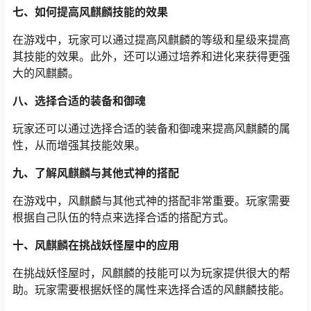
七、如何提高风麒麟技能的效果
在游戏中，玩家可以通过提高风麒麟的等级和星级来提高
其技能的效果。此外，还可以通过培养和进化来获得更强
大的风麒麟。
八、选择合适的装备和御魂
玩家还可以通过选择合适的装备和御魂来提高风麒麟的属
性，从而增强其技能效果。
九、了解风麒麟与其他式神的搭配
在游戏中，风麒麟与其他式神的搭配非常重要。玩家需要
根据自己队伍的特点来选择合适的搭配方式。
十、风麒麟在挑战妖怪屋中的应用
在挑战妖怪屋时，风麒麟的技能可以为玩家提供很大的帮
助。玩家需要根据妖怪的属性来选择合适的风麒麟技能。