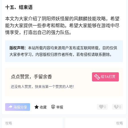
十五、结束语
本文为大家介绍了阴阳师妖怪屋的风麒麟技能攻略，希望
能为大家提供一些参考和帮助。希望大家能够在游戏中尽
情享受，打造出自己的强力队伍。
版权声明：
本站所载内容均来源用户发布或互联网转载，目的仅供
大家参考学习，内容版权归原作者所有，若有侵权请联系删除。
点点赞赏，手留余香
给TA打赏
还没有人赞赏，快来当第一个赞赏的人吧！
0
0
海报分享
收藏
举报
攻略
攻略