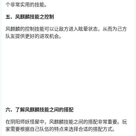
个非常实用的技能。
五、风麒麟技能之控制
风麒麟的控制技能可以让敌方进入眩晕状态，从而为己方
队友提供更好的进攻机会。
六、了解风麒麟技能之间的搭配
在阴阳师妖怪屋中，风麒麟技能之间的搭配非常重要。玩
家需要根据自己队伍的特点来选择合适的搭配方式。