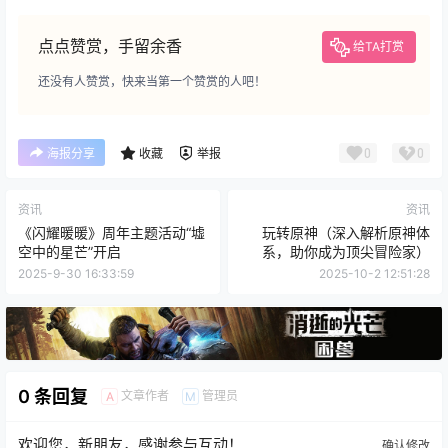
点点赞赏，手留余香
给TA打赏
还没有人赞赏，快来当第一个赞赏的人吧！
0
0
海报分享
收藏
举报
资讯
资讯
《闪耀暖暖》周年主题活动“墟
玩转原神（深入解析原神体
空中的星芒”开启
系，助你成为顶尖冒险家）
2025-9-30 16:33:59
2025-10-2 12:51:28
0 条回复
文章作者
管理员
A
M
欢迎您，新朋友，感谢参与互动！
确认修改