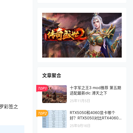
文章聚合
十字军之王3 mod推荐 第五期
TOP1
适配最新dlc 溥天之下
25年11月5日
罗彩签之
RTX5050和4060显卡哪个
TOP2
好？RTX5050对比RTX4060/
5060性能评测
25年9月16日