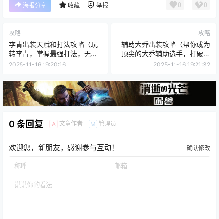
0
0
海报分享
收藏
举报
攻略
攻略
李青出装天赋和打法攻略（玩
辅助大乔出装攻略（帮你成为
转李青，掌握最强打法，无敌
顶尖的大乔辅助选手，打破天
杀神尽在掌握）
花板！）
2025-11-16 19:20:16
2025-11-16 19:21:32
0 条回复
文章作者
管理员
A
M
欢迎您，新朋友，感谢参与互动！
确认修改