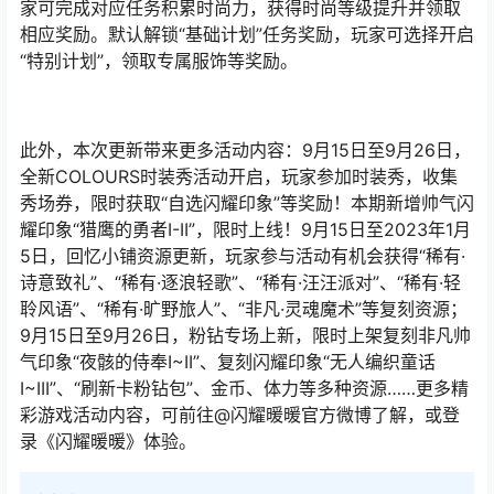
家可完成对应任务积累时尚力，获得时尚等级提升并领取
相应奖励。默认解锁“基础计划”任务奖励，玩家可选择开启
“特别计划”，领取专属服饰等奖励。
此外，本次更新带来更多活动内容：9月15日至9月26日，
全新COLOURS时装秀活动开启，玩家参加时装秀，收集
秀场券，限时获取“自选闪耀印象”等奖励！本期新增帅气闪
耀印象“猎鹰的勇者I-II”，限时上线！9月15日至2023年1月
5日，回忆小铺资源更新，玩家参与活动有机会获得“稀有·
诗意致礼”、“稀有·逐浪轻歌”、“稀有·汪汪派对”、“稀有·轻
聆风语”、“稀有·旷野旅人”、“非凡·灵魂魔术”等复刻资源；
9月15日至9月26日，粉钻专场上新，限时上架复刻非凡帅
气印象“夜骸的侍奉I~II”、复刻闪耀印象“无人编织童话
I~III”、“刷新卡粉钻包”、金币、体力等多种资源……更多精
彩游戏活动内容，可前往@闪耀暖暖官方微博了解，或登
录《闪耀暖暖》体验。