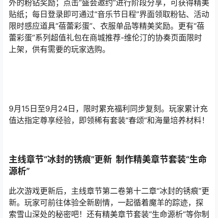
外的粉钻奖励；点击“盛会邀约”进行阶段分享，可获得精美
贴纸；每日登录即可通过“音乐节日程”界面领取粉钻、活动
限时感应道具“蓓蕾彩蛋”、衣服单品等精美奖励。更有“蓓
蕾彩蛋”系列超值礼包在商城推荐-维伦汀的协奏页面限时
上架，供有需要的玩家选购。
9月15日至9月24日，限时累充福利同步复刻。玩家累计充
值达指定尊享经验，即领稀有套装“春颂”和海量培养材料！
主线章节“冰封的锈痕”更新 制作精美章节套装“生命
源析”
此次游戏更新后，主线章节第二卷第十二章“冰封的锈痕”更
新。玩家可前往体验全新剧情，一起循着魔羊的踪迹，探
索雪山深处的秘密吧！还有精美章节套装“生命源析”等你制