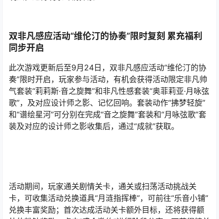
双非凡感应活动“维伦汀的协奏”限时复刻 累充福利
同步开启
此次游戏更新后至9月24日，双非凡感应活动“维伦汀的协
奏”限时开启，玩家参与活动，有机会获得活动限定非凡帅
气套装“莉莉斯·音之旋舞”和非凡性感套装“奥菲莉亚·月咏弦
歌”，及对应设计师之影、记忆回响。套装动作“拂梦轻旋”
和“谱绘星河”可分别在完成“音之旋舞”套装和“月咏弦歌”套
装及对应的设计师之影收集后，通过“成就”获取。
活动期间，玩家通关剧情关卡，通关或扫荡活动挑战关
卡，可收集活动兑换道具“月涟指挥棒”，可前往“乐音小铺”
兑换丰富奖励；首次达成活动关卡额外目标，还将获得额