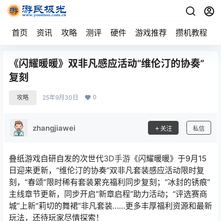
首页
资讯
攻略
测评
硬件
游戏推荐
攒机教程
《闪耀暖暖》双非凡感应活动“维伦汀的协奏”
复刻
0
攻略
25年9月30日
zhangjiawei
关注
私信
叠纸游戏自研自发的次世代
3D手游
《闪耀暖暖》于9月15
日迎来更新，“维伦汀的协奏”双非凡套装感应活动限时复
刻，“春颂”限时稀有套装累充福利同步复刻；“冰封的锈痕”
主线章节更新，同步开启“新章启程”助力活动；“评选赛商
城”上新“莉切的舞裙”非凡套装……更多丰厚福利资源和最新
玩法，还待玩家尽情探索！