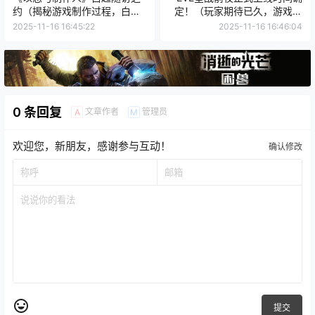
约（揭秘游戏制作过程，白起
定！（玩家期待已久，游戏正
带你游戏人生的征程）
式进入全面公测阶段）
2025-11-16 16:45:22
2025-11-16 16:46:04
0 条回复
文章作者
管理员
A
M
欢迎您，新朋友，感谢参与互动！
确认修改
提交