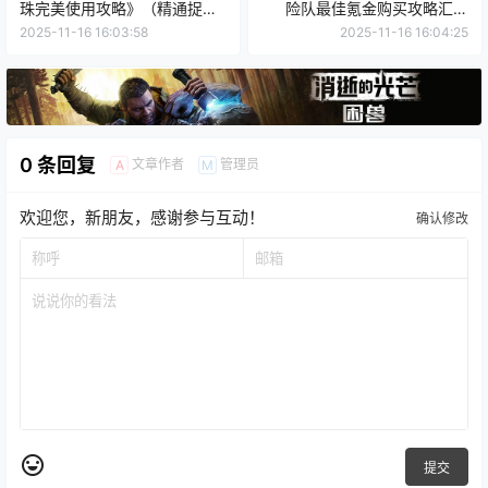
珠完美使用攻略》（精通捉妖
险队最佳氪金购买攻略汇总
丢球，掌握封妖灵珠技巧的秘
（解锁全新冒险内容，享受高
2025-11-16 16:03:58
2025-11-16 16:04:25
诀）
品质游戏服务）
0 条回复
文章作者
管理员
A
M
欢迎您，新朋友，感谢参与互动！
确认修改
提交