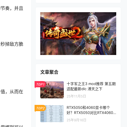
的节奏，并且
松秒掉敌方脆
文章聚合
十字军之王3 mod推荐 第五期
TOP1
适配最新dlc 溥天之下
命值，从而在
25年11月5日
RTX5050和4060显卡哪个
TOP2
好？RTX5050对比RTX4060/
5060性能评测
25年9月16日