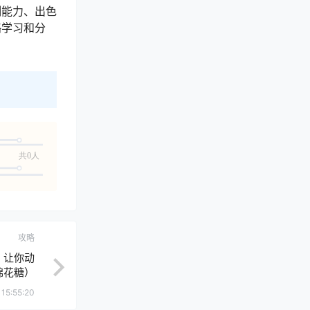
制能力、出色
略学习和分
共0人
攻略
，让你动
棉花糖）
 15:55:20