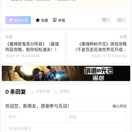
0
0
海报分享
收藏
举报
攻略
攻略
《魔神欲鬼高分阵容》（最强
《墨魂种树开花》游戏攻略
阵容攻略，助你轻松通关！）
（千姿百态花海世界花开成就
你的墨魂梦）
2025-11-16 13:49:55
2025-11-16 13:50:32
0 条回复
文章作者
管理员
A
M
欢迎您，新朋友，感谢参与互动！
确认修改