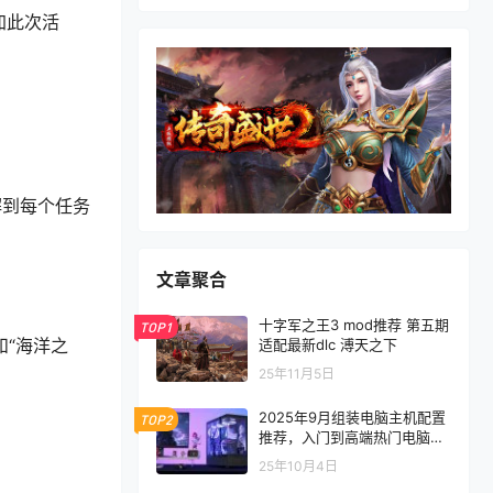
加此次活
解到每个任务
文章聚合
十字军之王3 mod推荐 第五期
TOP1
和“海洋之
适配最新dlc 溥天之下
25年11月5日
2025年9月组装电脑主机配置
TOP2
推荐，入门到高端热门电脑配
置方案
25年10月4日