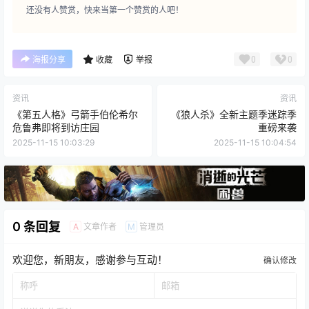
还没有人赞赏，快来当第一个赞赏的人吧！
0
0
海报分享
收藏
举报
资讯
资讯
《第五人格》弓箭手伯伦希尔
《狼人杀》全新主题季迷踪季
危鲁弗即将到访庄园
重磅来袭
2025-11-15 10:03:29
2025-11-15 10:04:54
0 条回复
文章作者
管理员
A
M
欢迎您，新朋友，感谢参与互动！
确认修改