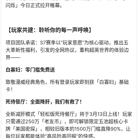
闪烁」今日正式拉开帷幕。
【玩家共建：聆听你的每一声呼唤】
项目团队承诺：S7赛季以”玩家意愿”为核心驱动，推出五
大革新性福利，引发的全网热议，重构超英世界的体验边
界——
白寡妇：零门槛免费送
致敬漫威经典角色，所有登录玩家即刻获「白寡妇」基础
卡！
死侍餐厅：全面降肝，我们有救了！
全新减肝模式「轻松版死侍餐厅」将于3月13日上线！玩家
只需通过250万「老友币」，即可解锁限定五池超核心卡
牌「美国密探」，相较旧版本的1500万门槛直降90%，让
每位玩家都能体验”高风险高回报”的快感。