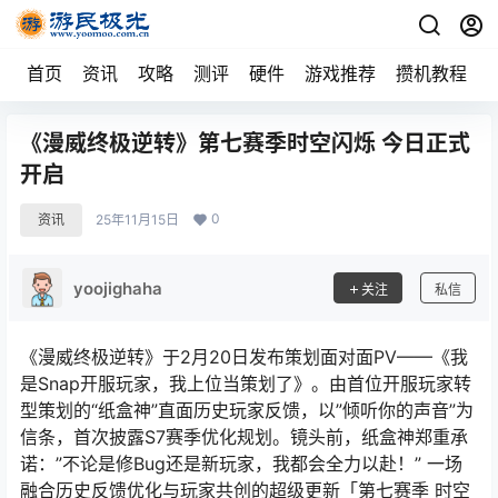
首页
资讯
攻略
测评
硬件
游戏推荐
攒机教程
《漫威终极逆转》第七赛季时空闪烁 今日正式
开启
0
资讯
25年11月15日
yoojighaha
关注
私信
《漫威终极逆转》于2月20日发布策划面对面PV——《我
是Snap开服玩家，我上位当策划了》。由首位开服玩家转
型策划的“纸盒神”直面历史玩家反馈，以”倾听你的声音”为
信条，首次披露S7赛季优化规划。镜头前，纸盒神郑重承
诺：”不论是修Bug还是新玩家，我都会全力以赴！” 一场
融合历史反馈优化与玩家共创的超级更新「第七赛季 时空