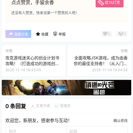
点点赞赏，手留余香
给TA打赏
还没有人赞赏，快来当第一个赞赏的人吧！
0
0
海报分享
收藏
举报
攻略
攻略
攻克游戏迷关心的创业计划书
全面攻略JSK游戏，成为由香
攻略！（打造成功的游戏创业
奈的最佳支持者！（从入门到
之路，把握关键要素！）
精通，教你玩转JSK游戏的攻
2025-11-14 19:33:05
2025-11-14 19:34:24
略技巧）
0 条回复
文章作者
管理员
A
M
欢迎您，新朋友，感谢参与互动！
确认修改