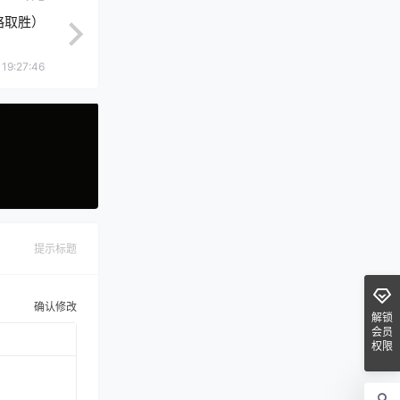
略取胜）
 19:27:46
提示标题
确认修改
解锁
会员
权限