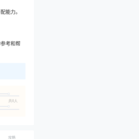
搭配能力。
的参考和帮
共0人
攻略