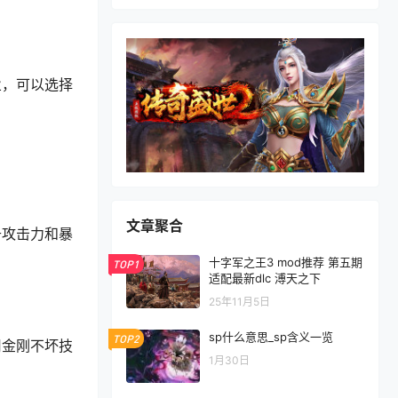
业，可以选择
文章聚合
升攻击力和暴
十字军之王3 mod推荐 第五期
TOP1
适配最新dlc 溥天之下
25年11月5日
sp什么意思_sp含义一览
TOP2
用金刚不坏技
1月30日