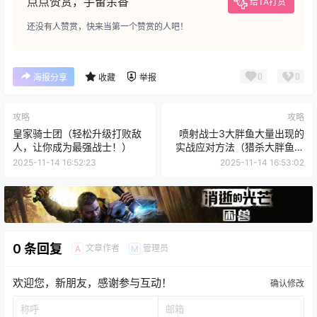
点点赞赏，手留余香
给TA打赏
还没有人赞赏，快来当第一个赞赏的人吧！
0
0
海报分享
收藏
举报
攻略
攻略
皇家骑士团（轻松升级打败敌
喷射战士3大胖鱼大量出现的
人，让你成为最强战士！）
实战应对方法（猎杀大胖鱼，
守护你的领地！）
2025-11-14 16:52:23
2025-11-14 16:53:02
0 条回复
文章作者
管理员
A
M
欢迎您，新朋友，感谢参与互动！
确认修改