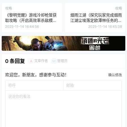
攻略
攻略
《黎明觉醒》游戏冷却枪管获
烟雨江湖（探究玩家完成烟雨
取攻略（开启高效率杀敌模
江湖尘埃落定欧潭林任务的等
式，获得冷却枪管让你轻松收
待时间和策略）
2025-11-14 16:44:56
2025-11-14 16:45:38
割敌人）
0 条回复
文章作者
管理员
A
M
欢迎您，新朋友，感谢参与互动！
确认修改