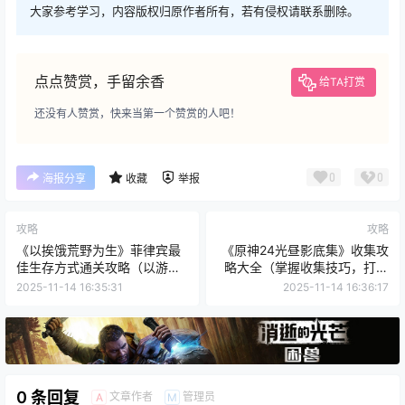
大家参考学习，内容版权归原作者所有，若有侵权请联系删除。
点点赞赏，手留余香
给TA打赏
还没有人赞赏，快来当第一个赞赏的人吧！
0
0
海报分享
收藏
举报
攻略
攻略
《以挨饿荒野为生》菲律宾最
《原神24光昼影底集》收集攻
佳生存方式通关攻略（以游戏
略大全（掌握收集技巧，打造
为主，教你如何在荒野里生
完美收藏）
2025-11-14 16:35:31
2025-11-14 16:36:17
存）
0 条回复
文章作者
管理员
A
M