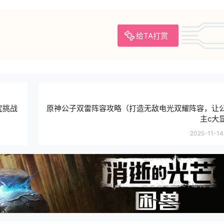
给TA打赏
究挑战
原神公子双雷阵容攻略（打造无敌电光双耀阵容，让
主c大
2025-11-14