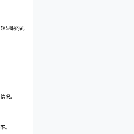
比较显眼的武
。
药情况。
中率。