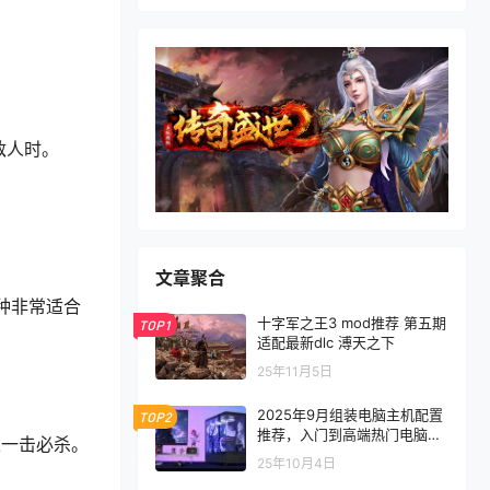
敌人时。
文章聚合
一种非常适合
十字军之王3 mod推荐 第五期
TOP1
适配最新dlc 溥天之下
25年11月5日
2025年9月组装电脑主机配置
TOP2
推荐，入门到高端热门电脑配
以一击必杀。
置方案
25年10月4日