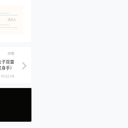
共0人
攻略
公子双雷
显身手）
 16:22:08