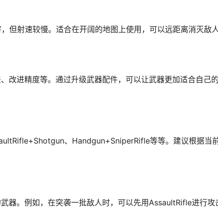
度和伤害，但射速较慢。适合在开阔的地图上使用，可以远距离消灭敌
夹、改进精度等。通过升级武器配件，可以让武器更加适合自己
le+Shotgun、Handgun+SniperRifle等等。建议根据
。例如，在突袭一批敌人时，可以先用AssaultRifle进行