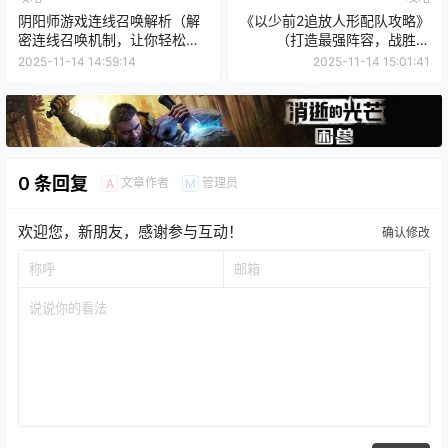
阴阳师游戏连线召唤解析（解
《以少前2追放人形配队攻略》
密连线召唤机制，让你轻松获
（打造最强阵容，战胜强
得稀有式神）
敌！）
2025-11-14 14:59:14
2025-11-14 15:01:41
0 条回复
文章作者
管理员
A
M
欢迎您，新朋友，感谢参与互动！
确认修改