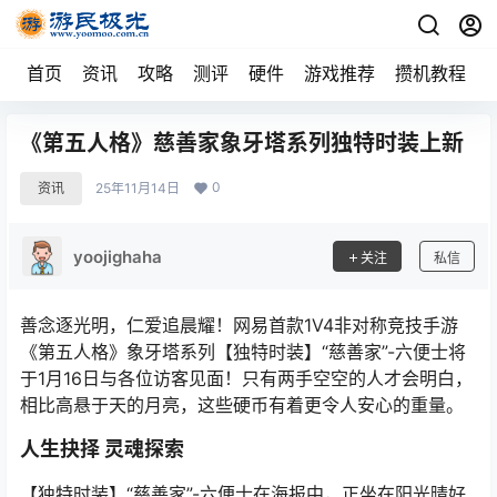
首页
资讯
攻略
测评
硬件
游戏推荐
攒机教程
《第五人格》慈善家象牙塔系列独特时装上新
0
资讯
25年11月14日
yoojighaha
关注
私信
善念逐光明，仁爱追晨耀！网易首款1V4非对称竞技手游
《第五人格》象牙塔系列【独特时装】“慈善家”-六便士将
于1月16日与各位访客见面！只有两手空空的人才会明白，
相比高悬于天的月亮，这些硬币有着更令人安心的重量。
人生抉择 灵魂探索
【独特时装】“慈善家”-六便士在海报中，正坐在阳光晴好