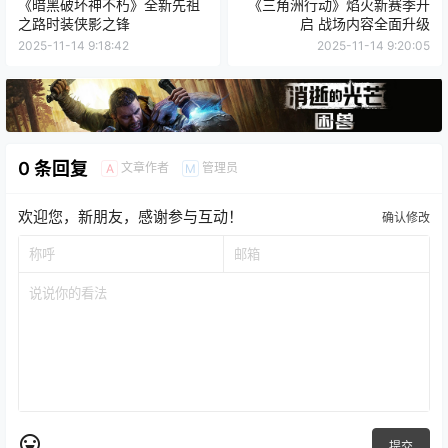
《暗黑破坏神不朽》全新先祖
《三角洲行动》焰火新赛季开
之路时装侠影之锋
启 战场内容全面升级
2025-11-14 9:18:42
2025-11-14 9:20:05
0 条回复
文章作者
管理员
A
M
欢迎您，新朋友，感谢参与互动！
确认修改
提交