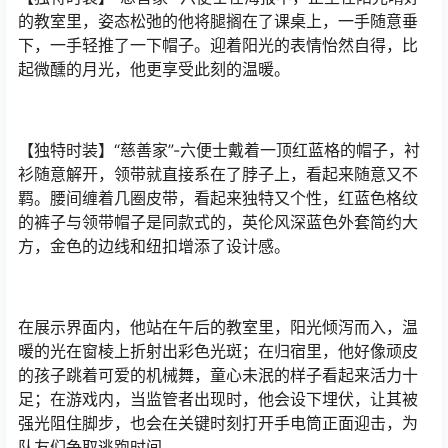
的教室里，姿态松弛的他将腿搁在了课桌上，一手随意垂
下，一手轻推了一下帽子。迎着阳光的表情怡然自得，比
起微醺的月光，他更享受此刻的温暖。
【独特时装】“慈善家”-六便士戴着一顶红蓝格的帽子，衬
衫随意解开，领带就直接系在了脖子上，看起来随意又不
羁。腰间缠着几圈皮带，看起来独特又个性，红蓝色格纹
的裤子与领带帽子是同款式的，英伦风深蓝色外套简约大
方，金色的边线和纽扣增添了设计感。
在展示界面内，他站在午后的教室里，阳光倾泻而入，温
暖的光在窗棱上折射出彩色光斑；在归宿里，他好像顽皮
的孩子跳着可爱的机械舞，童心未泯的样子看起来活力十
足；在游戏内，当监管者出现时，他会设下埋伏，让其被
强光阻住脚步，也会在关键时刻打开手电筒正面迎击，为
队友们争取逃跑时间。