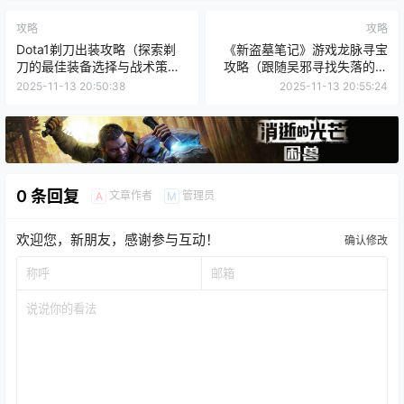
攻略
攻略
Dota1剃刀出装攻略（探索剃
《新盗墓笔记》游戏龙脉寻宝
刀的最佳装备选择与战术策
攻略（跟随吴邪寻找失落的宝
略）
藏）
2025-11-13 20:50:38
2025-11-13 20:55:24
0 条回复
文章作者
管理员
A
M
欢迎您，新朋友，感谢参与互动！
确认修改