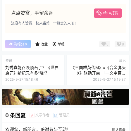
点点赞赏，手留余香
给TA打赏
还没有人赞赏，快来当第一个赞赏的人吧！
0
0
海报分享
收藏
举报
资讯
资讯
刘秀真能召唤陨石了？《世界
《三国群英传M》x《合金弹头
启元》新纪元有多“烧”？
X》联动开启 「一文字百太
郎」化身副将前来助阵
2025-9-27 15:18:46
2025-9-27 15:19:37
0 条回复
文章作者
管理员
A
M
欢迎您，新朋友，感谢参与互动！
确认修改