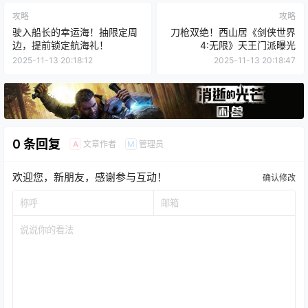
0
0
海报分享
收藏
举报
攻略
攻略
驶入船长的幸运海！抽限定周
刀枪双绝！西山居《剑侠世界
边，提前锁定航海礼！
4:无限》天王门派曝光
2025-11-13 20:18:12
2025-11-13 20:18:47
0 条回复
文章作者
管理员
A
M
欢迎您，新朋友，感谢参与互动！
确认修改