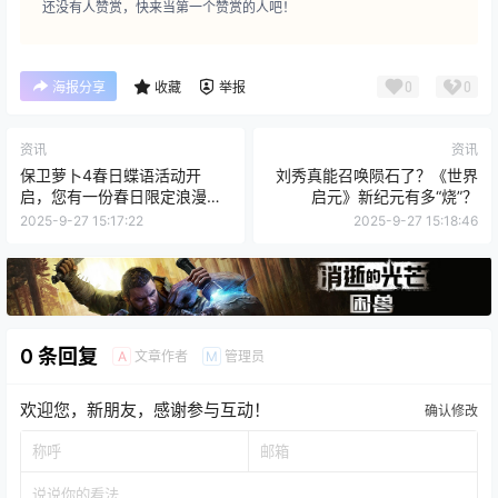
还没有人赞赏，快来当第一个赞赏的人吧！
0
0
海报分享
收藏
举报
资讯
资讯
保卫萝卜4春日蝶语活动开
刘秀真能召唤陨石了？《世界
启，您有一份春日限定浪漫请
启元》新纪元有多“烧”？
查收
2025-9-27 15:17:22
2025-9-27 15:18:46
0 条回复
文章作者
管理员
A
M
欢迎您，新朋友，感谢参与互动！
确认修改