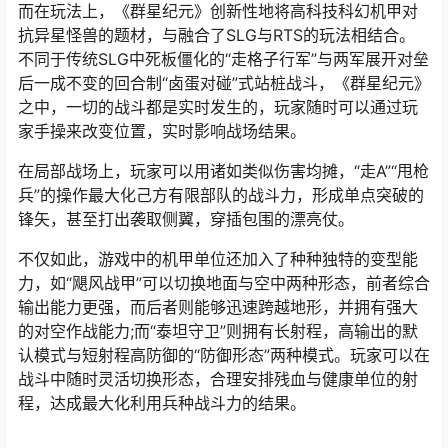
而在玩法上，《群星纪元》创新性地将高科技科幻机甲对
抗异星怪兽的题材，与融合了SLG与RTS的玩法相结合。
不同于传统SLG中死板僵化的“走格子行军”与两军展开对垒
后一成不变的回合制“卤蛋对碰”式站桩战斗，《群星纪元》
之中，一切的战斗都是实时发生的，玩家随时可以通过玩
家手操来改变位置，实时影响战场结果。
在局部战场上，玩家可以用诸如类似伤害均摊，“走A”“甩枪
兵”的操作最大化己方有限部队的战斗力，形成单点突破的
锋矢，甚至打出袭取侧翼，穿插包围的漂亮仗。
不仅如此，游戏中的机甲单位还加入了种种独特的变型能
力，如“飓风战甲”可以切换地面与空中两种形态，前者综合
输出能力更强，而后者则能够迅速跨越地形，并拥有强大
的对空作战能力;而“泰坦守卫”则拥有长射程，高输出的默
认模式与短射程高防御的“防御形态”两种模式。玩家可以在
战斗中随时灵活切换形态，合理安排残血与健康单位的射
程，达成最大化利用兵种战斗力的结果。