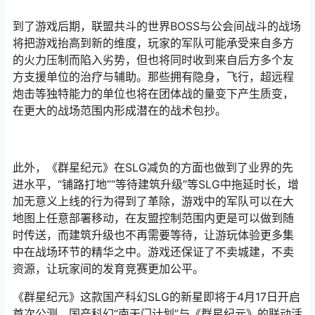
到了游戏后期，联盟共斗的世界BOSS与公会间战斗的战场
将把游戏抬高到新的维度，玩家的军队可能承受来自多方
的火力压制而陷入劣势，但也将同时收到来自后方多个友
方支援单位的治疗与辅助。那些拥有隐身，飞行，超远程
炮击等独特能力的单位也将在团体战的量变下产生质变，
在更大的战场范围内形成潜在的战术包抄。
此外，《群星纪元》在SLG减负的方面也做到了业界的先
进水平，“铺路打地”“等待建筑升级”等SLG中拖延时长，增
加无意义上线的行为得到了革除，游戏中的军队可以在大
地图上任意部署移动，在友盟控制范围内更是可以做到随
时传送，而建筑升级也不再需要等待，让游玩体验更多集
中在战场环节的精华之中。游戏还保证了不卖城建，不卖
资源，让玩家间的发育竞赛更加公平。
《群星纪元》这款国产科幻SLG的新星即将于4月17日开启
首次公测，国产科幻“南天门计划”与《群星纪元》的联动活