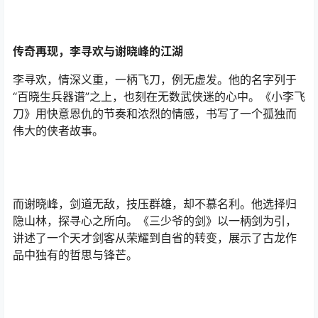
传奇再现，李寻欢与谢晓峰的江湖
李寻欢，情深义重，一柄飞刀，例无虚发。他的名字列于
“百晓生兵器谱”之上，也刻在无数武侠迷的心中。《小李飞
刀》用快意恩仇的节奏和浓烈的情感，书写了一个孤独而
伟大的侠者故事。
而谢晓峰，剑道无敌，技压群雄，却不慕名利。他选择归
隐山林，探寻心之所向。《三少爷的剑》以一柄剑为引，
讲述了一个天才剑客从荣耀到自省的转变，展示了古龙作
品中独有的哲思与锋芒。