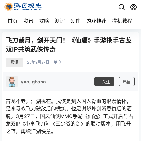
首页
资讯
攻略
测评
硬件
游戏推荐
攒机教程
飞刀裁月，剑开天门！《仙遇》手游携手古龙
双IP共筑武侠传奇
0
资讯
25年9月27日
yoojighaha
关注
私信
古龙不老，江湖犹在。武侠是刻入国人骨血的浪漫情怀，
是李寻欢飞刀破敌后的微笑，也是谢晓峰剑断恩仇后的洒
脱。3月27日，国风仙侠MMO手游《仙遇》正式开启与古
龙双IP《小李飞刀》《三少爷的剑》的联动版本，用飞升
之道，再续江湖快意。