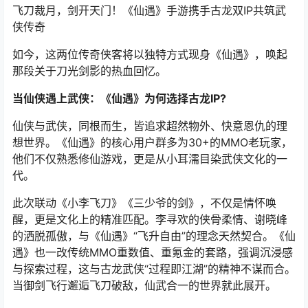
飞刀裁月，剑开天门！《仙遇》手游携手古龙双IP共筑武
侠传奇
如今，这两位传奇侠客将以独特方式现身《仙遇》，唤起
那段关于刀光剑影的热血回忆。
当仙侠遇上武侠：《仙遇》为何选择古龙IP?
仙侠与武侠，同根而生，皆追求超然物外、快意恩仇的理
想世界。《仙遇》的核心用户群多为30+的MMO老玩家，
他们不仅熟悉修仙游戏，更是从小耳濡目染武侠文化的一
代。
此次联动《小李飞刀》《三少爷的剑》，不仅是情怀唤
醒，更是文化上的精准匹配。李寻欢的侠骨柔情、谢晓峰
的洒脱孤傲，与《仙遇》“飞升自由”的理念天然契合。《仙
遇》也一改传统MMO重数值、重氪金的套路，强调沉浸感
与探索过程，这与古龙武侠“过程即江湖”的精神不谋而合。
当御剑飞行邂逅飞刀破敌，仙武合一的世界就此展开。