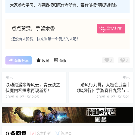
大家参考学习，内容版权归原作者所有，若有侵权请联系删除。
点点赞赏，手留余香
给TA打赏
还没有人赞赏，快来当第一个赞赏的人吧！
0
0
海报分享
收藏
举报
资讯
资讯
联动港漫巅峰风云，青云诀之
踏风行九霄，太极会武当 |
伏魔内容探索再现新招！
《踏风行》手游春日九霄节启
幕，寻仙之旅首站登临仙山武
2025-9-27 15:12:25
2025-9-27 15:15:21
当
0 条回复
文章作者
管理员
A
M