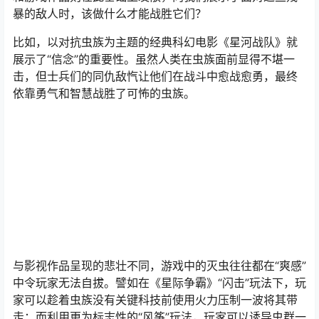
暴的敌人时，该做什么才能战胜它们？
比如，以对抗虫族为主题的经典科幻电影《星河战队》就
展示了“信念”的重要性。虽然人类在虫族面前显得不堪一
击，但士兵们的同仇敌忾让他们在战斗中愈战愈勇，最终
依靠勇气和智慧战胜了可怖的虫族。
与影视作品呈现的悲壮不同，游戏中的灭虫往往都在“爽感”
中令玩家无法自拔。譬如在《星际争霸》“闪击”玩法下，玩
家可以趁着虫族没有关键科技前使用火力压制一波将其带
走；而利用更为标志性的“风筝”玩法，玩家可以诱导虫群一