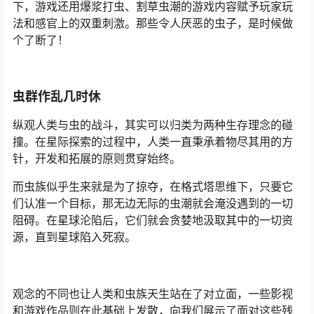
下，游戏还用爆浆打虫、割草虫潮的游戏内容赋予玩家玩
法和感官上的双重刺激。那些令人厌恶的虫子，是时候做
个了断了！
虫群作乱几时休
纵观人类与虫的战斗，其实可以归类为两种生存理念的碰
撞。在星际探索的过程中，人类一直秉承着物尽其用的方
针，开发和拓展的原则贯穿始终。
而虫族似乎生来就是为了掠夺，在格式塔思维下，只要它
们认准一个目标，那无边无际的虫潮就会淹没遇到的一切
阻碍。在星球沦陷后，它们就会贪婪地汲取其中的一切资
源，直到星球陷入死寂。
观念的不同也让人类和虫族天生站在了对立面，一些影视
和游戏作品则在此基础上发散，向我们展示了面对这些残