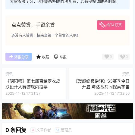
大家参考学习，内容版权归原作者所有，若有侵权请联系删除。
点点赞赏，手留余香
给TA打赏
还没有人赞赏，快来当第一个赞赏的人吧！
0
0
海报分享
收藏
举报
资讯
资讯
《阴阳师》第七届百绘罗衣皮
《漫威终极逆转》S3赛季今日
肤设计大赛游戏内投票
开启 与洛基共同探索宇宙
2025-11-12 17:31:37
2025-11-12 17:32:56
0 条回复
文章作者
管理员
A
M