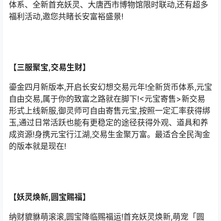
体系、全新首充妖灵、大唐西市博物馆限时联动,还有超多
福利活动,邀您共睹长安富裕盛景!
【三服聚宝,交易生财】
鎏金四月新版本,开启长安幻想交易元年!全新货币体系,元宝
自由交易,属于你的致富之路就在脚下!<元宝寄售>新交易
形式上线新服,御灵师可自由寄售元宝,按照一定汇率获得绑
玉,通过日常活跃也能有更稳定的途径获得外观、道具和养
成资源!身携元宝行江湖,交易生金聚万富。最适合全民淘金
的版本就是现在!
【妖灵焕新,圆宝赐福】
纳财貔貅萌滚滚,圆宝降临赐福运!首充妖灵焕新,萌宠「圆