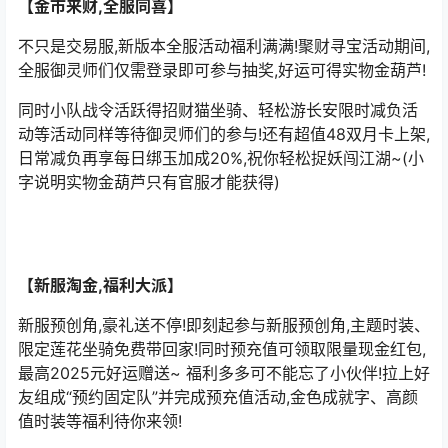
【金市来财,全服同喜】
不只是交易服,新版本全服活动福利满满!聚财寻宝活动期间,
全服御灵师们仅需登录即可参与抽奖,好运可得实物金葫芦!
同时小队战令活跃得招财猫坐骑、轻松游长安限时减负活
动等活动同样等待御灵师们的参与!还有超值48双月卡上架,
日常减负再享每日绑玉加成20%,祝你轻松捉妖闯江湖~(小
字说明实物金葫芦只有官服才能获得)
【新服淘金,福利大派】
新服预创角,豪礼送不停!即刻起参与新服预创角,主题时装、
限定莲花坐骑免费带回家!同时预充值可领取限量现金红包,
最高2025元好运赠送~ 福利多多可不能忘了小伙伴!拉上好
友组成“预约固定队”并完成预充值活动,金色成就字、高颜
值时装等福利待你来领!