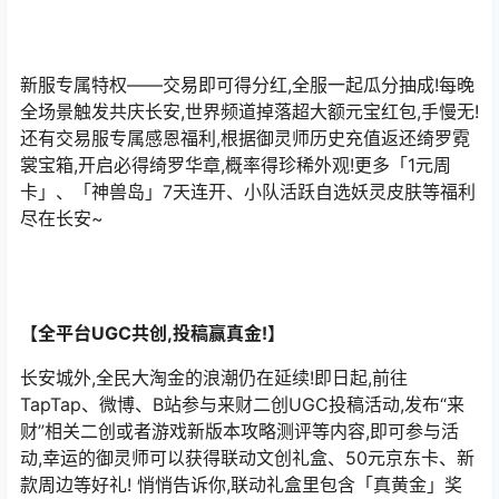
新服专属特权——交易即可得分红,全服一起瓜分抽成!每晚
全场景触发共庆长安,世界频道掉落超大额元宝红包,手慢无!
还有交易服专属感恩福利,根据御灵师历史充值返还绮罗霓
裳宝箱,开启必得绮罗华章,概率得珍稀外观!更多「1元周
卡」、「神兽岛」7天连开、小队活跃自选妖灵皮肤等福利
尽在长安~
【全平台UGC共创,投稿赢真金!】
长安城外,全民大淘金的浪潮仍在延续!即日起,前往
TapTap、微博、B站参与来财二创UGC投稿活动,发布“来
财”相关二创或者游戏新版本攻略测评等内容,即可参与活
动,幸运的御灵师可以获得联动文创礼盒、50元京东卡、新
款周边等好礼! 悄悄告诉你,联动礼盒里包含「真黄金」奖