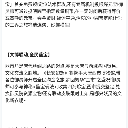
宝」首充免费领!定位法术群攻,还有专属机制投喂爆元宝!御
灵师可通过投喂圆宝指定数量铜币,在一定时间后获得等价
或高额的元宝。吞金聚财,福运亨通,活泼的小圆宝定能让你
的三界之旅祥瑞连遇、妙趣横生!
【文博联动,全民鉴宝】
西市乃是唐代丝绸之路的起点,亦是大唐与西域各国贸易、
文化交流之胜地。《长安幻想》将携手大唐西市博物馆,带
各位御灵师开启全民淘金之旅,梦回繁华“金市”之盛况!御灵
师可参与神秘<鉴宝玩法>,收集四海珍宝,西市提交鉴定,兑
换御灵院资源宝物!还有联动皮肤限时上架,是哪只妖灵的文
化新衣呢~