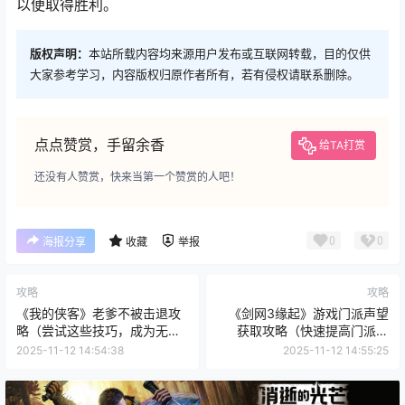
以便取得胜利。
版权声明：
本站所载内容均来源用户发布或互联网转载，目的仅供
大家参考学习，内容版权归原作者所有，若有侵权请联系删除。
点点赞赏，手留余香
给TA打赏
还没有人赞赏，快来当第一个赞赏的人吧！
0
0
海报分享
收藏
举报
攻略
攻略
《我的侠客》老爹不被击退攻
《剑网3缘起》游戏门派声望
略（尝试这些技巧，成为无敌
获取攻略（快速提高门派声
的侠客！）
望，享受游戏乐趣）
2025-11-12 14:54:38
2025-11-12 14:55:25