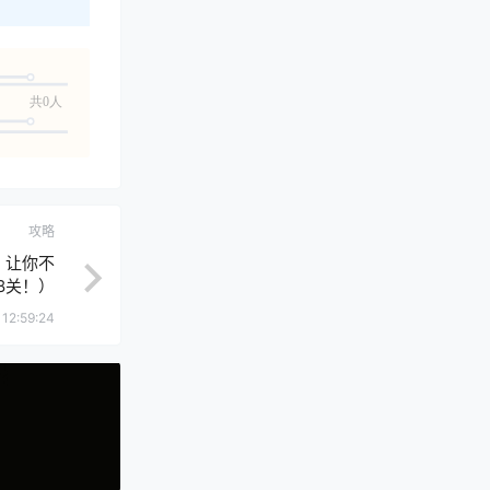
共0人
攻略
，让你不
8关！）
 12:59:24