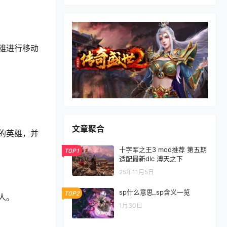
雄进行移动
文章聚合
的英雄，并
十字军之王3 mod推荐 第五期
TOP1
适配最新dlc 溥天之下
25年11月5日
sp什么意思_sp含义一览
TOP2
人。
1月30日