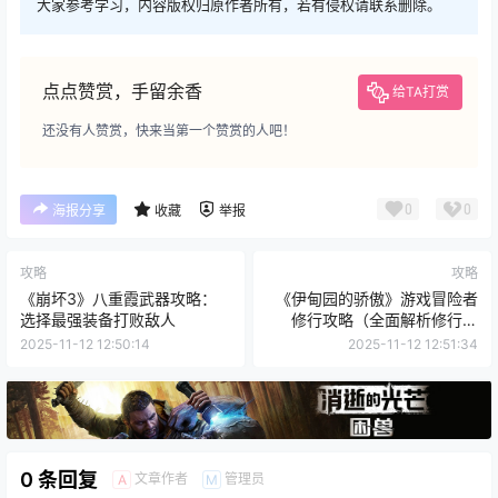
大家参考学习，内容版权归原作者所有，若有侵权请联系删除。
点点赞赏，手留余香
给TA打赏
还没有人赞赏，快来当第一个赞赏的人吧！
0
0
海报分享
收藏
举报
攻略
攻略
《崩坏3》八重霞武器攻略：
《伊甸园的骄傲》游戏冒险者
选择最强装备打败敌人
修行攻略（全面解析修行流
程，助你成为最强冒险者）
2025-11-12 12:50:14
2025-11-12 12:51:34
0 条回复
文章作者
管理员
A
M