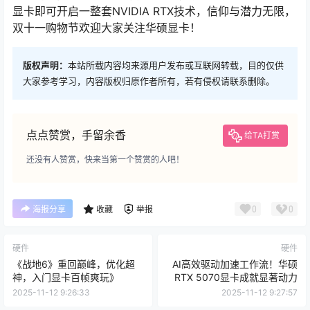
显卡即可开启一整套NVIDIA RTX技术，信仰与潜力无限，
双十一购物节欢迎大家关注华硕显卡！
版权声明：
本站所载内容均来源用户发布或互联网转载，目的仅供
大家参考学习，内容版权归原作者所有，若有侵权请联系删除。
点点赞赏，手留余香
给TA打赏
还没有人赞赏，快来当第一个赞赏的人吧！
0
0
海报分享
收藏
举报
硬件
硬件
《战地6》重回巅峰，优化超
AI高效驱动加速工作流！华硕
神，入门显卡百帧爽玩》
RTX 5070显卡成就显著动力
2025-11-12 9:26:33
2025-11-12 9:27:57