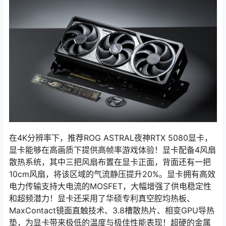
在4K分辨率下，推荐ROG ASTRAL夜神RTX 5080显卡，
显卡能够在高画质下提供高帧率游戏体验！显卡配备4风扇
散热系统，其中三把风扇布置在显卡正面，背面还有一把
10cm风扇，将该区域的气流静压提升20%。显卡拥有高效
电力传输支持大电流的MOSFET，大幅增强了供电稳定性
和超频潜力！显卡还采用了华硕专利真空腔均热板、
MaxContact镜面直触技术、3.8槽散热片、相变GPU导热
垫，为显卡带来极低的温度与极佳性能表现！超硬的金属