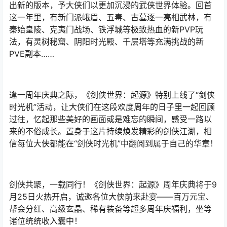
出新的版本，予大侠们以更加沉浸的武侠世界体验。回首
这一年里，有新门派峨眉、五毒、古墓逐一亮相武林，有
秦始皇陵、克夷门战场、铁浮城等极致热血的新PVP玩
法，有灵树秘窟、阴阳时光殿、千层塔等充满挑战的新
PVE副本……
逢一周年庆典之际，《剑侠世界：起源》特别上线了“剑侠
时光机”活动，让大侠们在这段欢度周年的日子里一起回顾
过往，忆起那些美好的画面或是难忘的瞬间，感受一路以
来的不俗成长。置身于这片持续焕发精彩的剑侠江湖，相
信每位大侠都能在“剑侠时光机”中翻阅到属于自己的华章！
剑侠共聚，一载同行！《剑侠世界：起源》周年庆典将于9
月25日火热开启，诚邀各位大侠前来赴宴——百万元宝、
帮会分红、高级玄晶、稀有装备等超多周年庆福利，坐等
诸位统统收入囊中！