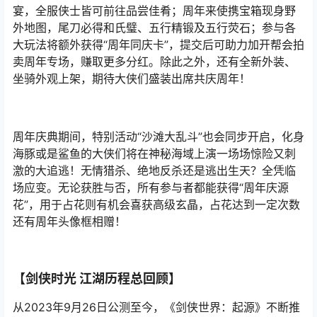
宴，全服侠士皆可前往品尝佳肴；周年来使携宝箱现身野
外地图，尾刀必得和氏璧、五行精锻及五行荧石；参与各
大玩法将额外获得“周年同庆卡”，提交后可助力加开帮会拍
卖周年专场，赚取更多分红。除此之外，还有全新外装、
坐骑外观上架，期待大侠们盛装出席共庆周年！
周年庆典期间，特别活动“沙滩大乱斗”也会同步开启，化身
海豚或是鲨鱼的大侠们将在神秘海域上演一场场惊险又刺
激的大追逃！无情猎杀、绝地反杀还是逃出生天？全凭临
场应变。无论获胜与否，所有参与者都能获得“周年庆源
花”，用于占花则有机会喜获高级玄晶，占花达到一定次数
还有周年头像框相赠！
【剑侠时光 江湖历程总回顾】
从2023年9月26日公测至今，《剑侠世界：起源》不断推