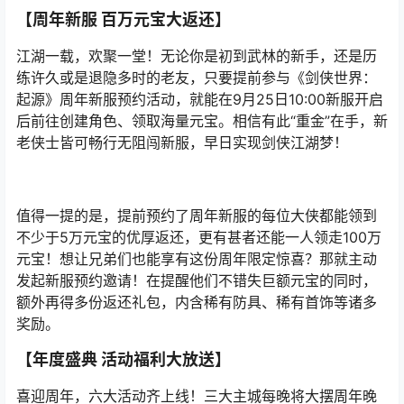
【周年新服 百万元宝大返还】
江湖一载，欢聚一堂！无论你是初到武林的新手，还是历
练许久或是退隐多时的老友，只要提前参与《剑侠世界：
起源》周年新服预约活动，就能在9月25日10:00新服开启
后前往创建角色、领取海量元宝。相信有此“重金”在手，新
老侠士皆可畅行无阻闯新服，早日实现剑侠江湖梦！
值得一提的是，提前预约了周年新服的每位大侠都能领到
不少于5万元宝的优厚返还，更有甚者还能一人领走100万
元宝！想让兄弟们也能享有这份周年限定惊喜？那就主动
发起新服预约邀请！在提醒他们不错失巨额元宝的同时，
额外再得多份返还礼包，内含稀有防具、稀有首饰等诸多
奖励。
【年度盛典 活动福利大放送】
喜迎周年，六大活动齐上线！三大主城每晚将大摆周年晚