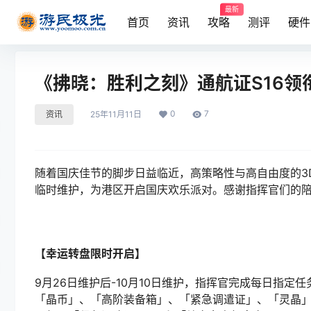
最新
首页
资讯
攻略
测评
硬件
《拂晓：胜利之刻》通航证S16领
0
7
资讯
25年11月11日
随着国庆佳节的脚步日益临近，高策略性与高自由度的3D舰
临时维护，为港区开启国庆欢乐派对。感谢指挥官们的
【幸运转盘限时开启】
9月26日维护后-10月10日维护，指挥官完成每日指
「晶币」、「高阶装备箱」、「紧急调遣证」、「灵晶