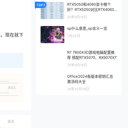
RTX5050和4060显卡哪个
TOP3
好？RTX5050对比RTX4060/
5060性能评测
25年9月16日
sp什么意思_sp含义一览
了。现在就下
1月30日
R7 7800X3D游戏电脑配置推
荐 搭配RTX5070、RX9070XT
25年9月16日
Office2024各版本密钥汇总
激活码大全
共0人
25年10月16日
资讯