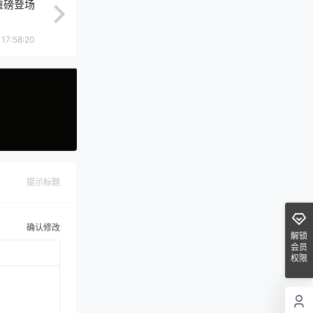
重磅登场
 17:58:20
提示标题
确认修改
解锁
会员
权限