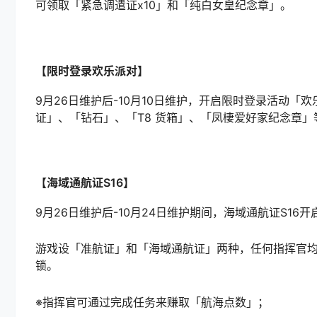
可领取「紧急调遣证x10」和「纯白女皇纪念章」。
【限时登录欢乐派对】
9月26日维护后-10月10日维护，开启限时登录活动
证」、「钻石」、「T8 货箱」、「凤棲爱好家纪念章」
【海域通航证S16】
9月26日维护后-10月24日维护期间，海域通航证S16开
游戏设「准航证」和「海域通航证」两种，任何指挥官
锁。
※指挥官可通过完成任务来赚取「航海点数」；