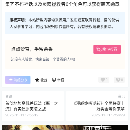
集齐不朽神话以及灵魂拯救者6个角色可以获得慈悲勋章
版权声明：
本站所载内容均来源用户发布或互联网转载，目的仅供
大家参考学习，内容版权归原作者所有，若有侵权请联系删除。
点点赞赏，手留余香
给TA打赏
还没有人赞赏，快来当第一个赞赏的人吧！
0
0
海报分享
收藏
举报
资讯
资讯
首创地势高低差玩法《率土之
《漫威终极逆转》全民联赛十
滨》真实还原夷陵之战
万奖金等你来拿
2025-11-11 17:55:12
2025-11-11 17:56:29