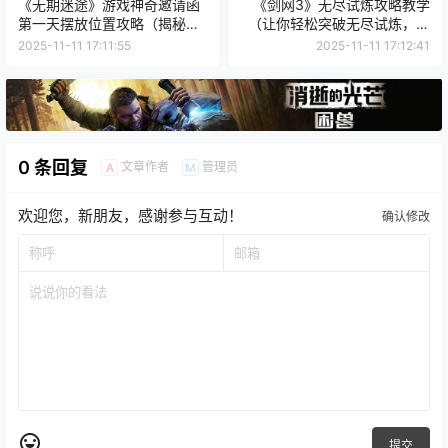
《无期迷途》游戏神奇邀请函
《剑网3》无尽试炼攻略教学
第一天摆放位置攻略（揭秘关
（让你轻松突破无尽试炼，提
键位置，轻松获得限定礼品）
升实力，成为大侠！）
2025-11-11 17:11:55
2025-11-11 17:12:41
0 条回复
文章作者
管理员
A
M
欢迎您，新朋友，感谢参与互动！
确认修改
提交