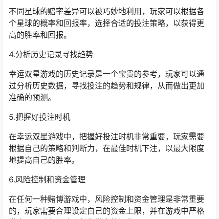
不同星球的赔率差异可以被巧妙地利用，玩家可以根据各
个星球的概率和回报率，选择合适的投注策略，以获得更
高的胜率和回报。
4.分析历史记录寻找趋势
幸运双星游戏的历史记录是一个宝贵的参考，玩家可以通
过分析历史数据，寻找投注的趋势和规律，从而做出更加
准确的预测。
5.把握好投注时机
在幸运双星游戏中，把握好投注时机非常重要，玩家需要
根据自己的策略和判断力，在最佳时机下注，以最大限度
地提高自己的胜率。
6.风险控制和资金管理
在任何一种赌博游戏中，风险控制和资金管理是非常重要
的，玩家需要合理设定自己的资金上限，并在游戏中严格