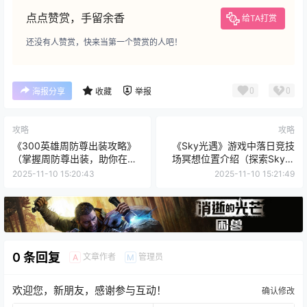
点点赞赏，手留余香
给TA打赏
还没有人赞赏，快来当第一个赞赏的人吧！
0
0
海报分享
收藏
举报
攻略
攻略
《300英雄周防尊出装攻略》
《Sky光遇》游戏中落日竞技
（掌握周防尊出装，助你在战
场冥想位置介绍（探索Sky世
场上无敌风华！）
界中的冥想之地）
2025-11-10 15:20:43
2025-11-10 15:21:49
0 条回复
文章作者
管理员
A
M
欢迎您，新朋友，感谢参与互动！
确认修改