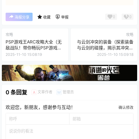
0
0
海报分享
收藏
举报
攻略
攻略
PSP游戏王ARC攻略大全（无
与云剑冲突的装备（探索装备
敌战队！带你畅玩PSP游戏王
与云剑的碰撞，揭示其冲突原
ARC！）
因和解决之道）
2025-11-10 15:08:19
2025-11-10 15:09:18
0 条回复
文章作者
管理员
A
M
欢迎您，新朋友，感谢参与互动！
确认修改