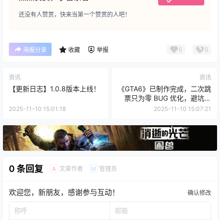
还没有人赞赏，快来当第一个赞赏的人吧！
0
0
海报分享
收藏
举报
资讯
资讯
【更新日志】1.0.8版本上线！
《GTA6》已制作完成，二次跳
票只为零 BUG 优化，避坑首
发灾难！
2025-11-10 15:01:18
2025-11-10 15:07:21
0 条回复
文章作者
管理员
A
M
欢迎您，新朋友，感谢参与互动！
确认修改