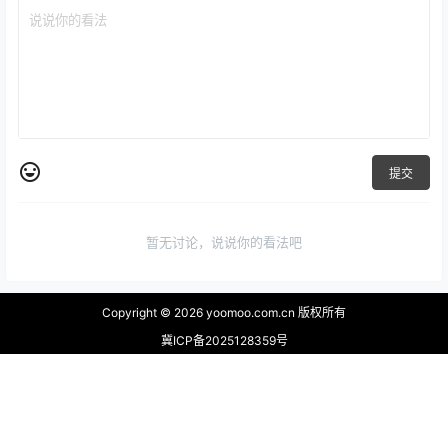
提交
暂无讨论，说说你的看法吧
Copyright © 2026
yoomoo.com.cn 版权所有
冀ICP备2025128359号
查询 67 次，耗时 0.2397 秒
首页
专题
认证
搜索
菜单
我的